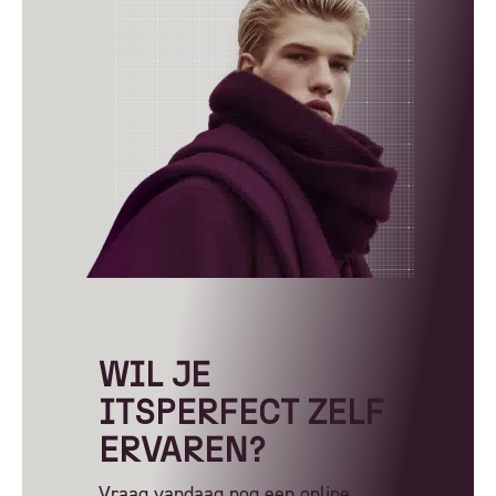
WIL JE
ITSPERFECT ZELF
ERVAREN?
Vraag vandaag nog een online