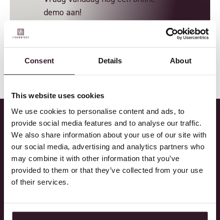
demo aan!
BOEK EEN DEMO
Consent
Details
About
This website uses cookies
We use cookies to personalise content and ads, to
provide social media features and to analyse our traffic.
We also share information about your use of our site with
our social media, advertising and analytics partners who
may combine it with other information that you’ve
GERELATEERDE
provided to them or that they’ve collected from your use
ARTIKELEN
of their services.
Ontdek hoe onze klanten voorop lopen met