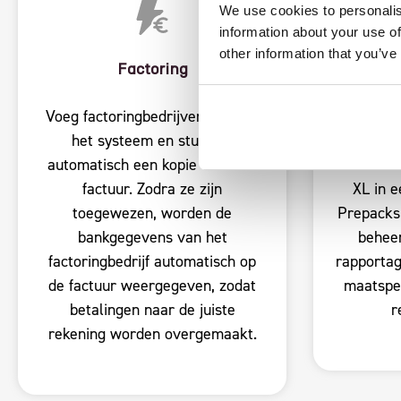
We use cookies to personalis
information about your use of
other information that you’ve
Factoring
Voeg factoringbedrijven toe aan
Verkoop
het systeem en stuur ze
voo
automatisch een kopie van elke
maatverh
factuur. Zodra ze zijn
XL in e
toegewezen, worden de
Prepacks
bankgegevens van het
behee
factoringbedrijf automatisch op
rapportag
de factuur weergegeven, zodat
maatspec
betalingen naar de juiste
r
rekening worden overgemaakt.