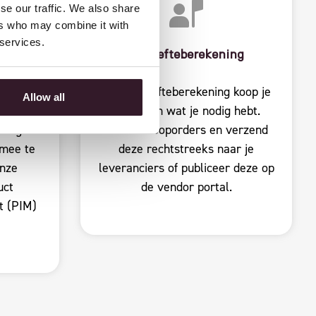
se our traffic. We also share
ers who may combine it with
 services.
Behoefteberekening
e als je
Met behoefteberekening koop je
Allow all
precies in wat je nodig hebt.
erlagen
Maak inkooporders en verzend
 mee te
deze rechtstreeks naar je
onze
leveranciers of publiceer deze op
uct
de vendor portal.
t (PIM)