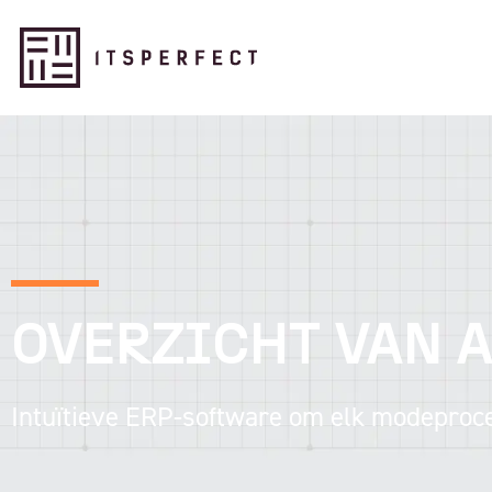
OVERZICHT VAN A
Intuïtieve ERP-software om elk modeproc