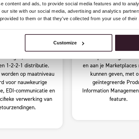
e content and ads, to provide social media features and to analy
 our site with our social media, advertising and analytics partn
 provided to them or that they’ve collected from your use of their
Prepack
PIM
 en koop artikelen in
Voeg zoveel extra data to
Customize
raf gedefinieerde
nodig hebt om je
oudingen, zoals S-M-L-
retourpercentages te v
en 1-2-2-1 distributie.
en aan je Marketplaces
 worden op maatniveau
kunnen geven, met 
rd voor nauwkeurige
geïntegreerde Prod
e, EDI-communicatie en
Information Managemen
ifieke verwerking van
feature.
etourzendingen.