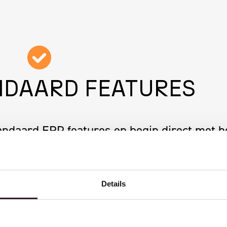
NDAARD FEATURES
andaard ERP features en begin direct met h
an je processen.
Details