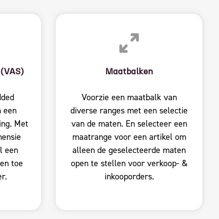
 (VAS)
Maatbalken
dded
Voorzie een maatbalk van
n een
diverse ranges met een selectie
ing. Met
van de maten. En selecteer een
mensie
maatrange voor een artikel om
el een
alleen de geselecteerde maten
en toe
open te stellen voor verkoop- &
r.
inkooporders.