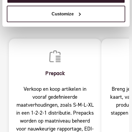
INZICHTEN
Customize
Prepack
Verkoop en koop artikelen in
Breng je 
vooraf gedefinieerde
kaart, va
maatverhoudingen, zoals S-M-L-XL
product
in een 1-2-2-1 distributie. Prepacks
stappen z
worden op maatniveau beheerd
voor nauwkeurige rapportage, EDI-