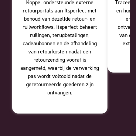
Koppel ondersteunde externe
Traceer 
retourportals aan Itsperfect met
en hun i
behoud van dezelfde retour- en
en d
ruilworkflows. Itsperfect beheert
ontvang
ruilingen, terugbetalingen,
van de 
cadeaubonnen en de afhandeling
extra 
van retourkosten nadat een
retourzending vooraf is
aangemeld, waarbij de verwerking
pas wordt voltooid nadat de
geretourneerde goederen zijn
ontvangen.