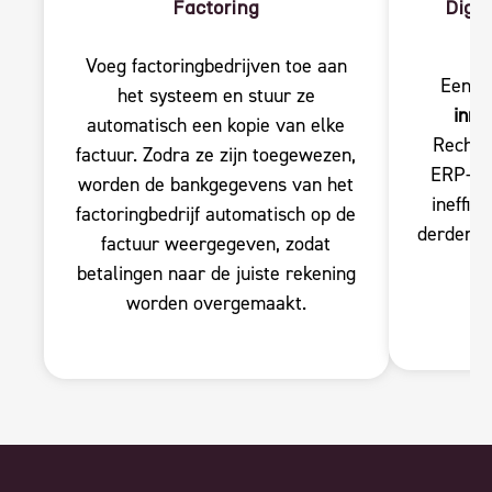
Factoring
Digit
Voeg factoringbedrijven toe aan
Een D
het systeem en stuur ze
inno
automatisch een kopie van elke
Rechts
factuur. Zodra ze zijn toegewezen,
ERP-sys
worden de bankgegevens van het
ineffic
factoringbedrijf automatisch op de
derden e
factuur weergegeven, zodat
betalingen naar de juiste rekening
worden overgemaakt.