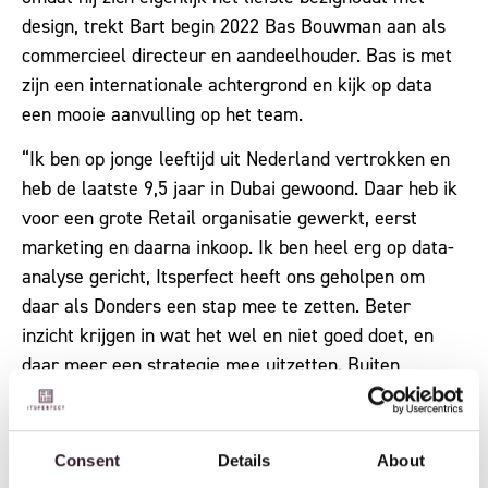
design, trekt Bart begin 2022 Bas Bouwman aan als
commercieel directeur en aandeelhouder. Bas is met
zijn een internationale achtergrond en kijk op data
een mooie aanvulling op het team.
“Ik ben op jonge leeftijd uit Nederland vertrokken en
heb de laatste 9,5 jaar in Dubai gewoond. Daar heb ik
voor een grote Retail organisatie gewerkt, eerst
marketing en daarna inkoop. Ik ben heel erg op data-
analyse gericht, Itsperfect heeft ons geholpen om
daar als Donders een stap mee te zetten. Beter
inzicht krijgen in wat het wel en niet goed doet, en
daar meer een strategie mee uitzetten. Buiten
implementatie en het invoeren van verkoop- en
inkooporders, heeft ook het managen van stock en
profitability ons heel erg geholpen. Als commercieel
Consent
Details
About
directeur kijk ik altijd naar het hele plaatje, hoe we