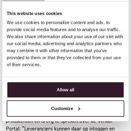
het hele proces beter en efficiënter kunnen doen. Qua
This website uses cookies
inkoop, logistiek, marketing, verkoop. Mijn ervaring in
Dubai heeft me geleerd waar we naar moeten kijken.
We use cookies to personalise content and ads, to
En dat pas ik hier ook toe.”
provide social media features and to analyse our traffic.
We also share information about your use of our site with
our social media, advertising and analytics partners who
Van Vendor Portal en B2B
may combine it with other information that you’ve
provided to them or that they’ve collected from your use
tot rapportages, planning
of their services.
en control
Inmiddels draait Donders 1860 al zo’n twee jaar op
Allow all
het nieuwe systeem. En wordt het steeds duidelijker
wat de toegevoegde waarde van Itsperfect is.
Customize
Bart houdt intensief contact met buitenlandse
producenten en is erg te spreken over de Vendor
Portal: “Leveranciers kunnen daar op inloggen en