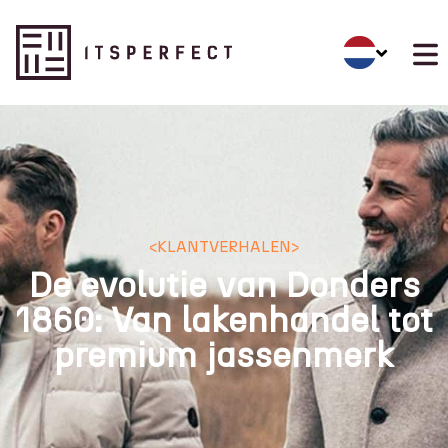
<
KLANTVERHALEN
>
De evolutie van Donders
1860: Van lakenhandel tot
premium jassenmerk