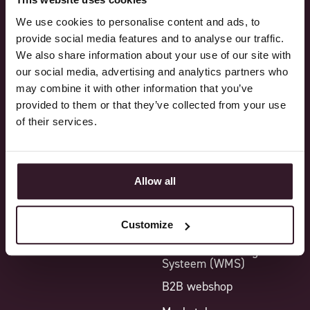
We use cookies to personalise content and ads, to
Processen
Features
provide social media features and to analyse our traffic.
We also share information about your use of our site with
Design
Feature overzicht
our social media, advertising and analytics partners who
may combine it with other information that you’ve
Verkoop
Core functionality
provided to them or that they’ve collected from your use
Inkoop
Standaard features
of their services.
Productie
Additionele modules
Logistiek
Integraties
Allow all
Financieel
Point of Sale
Reporting
Sample Module
Customize
Warehouse Management
Systeem (WMS)
B2B webshop