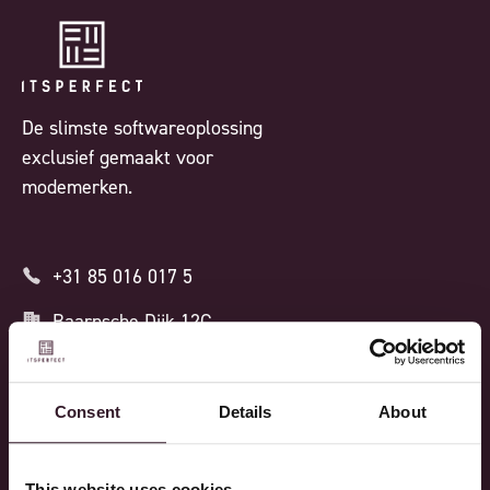
De slimste softwareoplossing
exclusief gemaakt voor
modemerken.
+31 85 016 017 5
Baarnsche Dijk 12C
3741 LS, Baarn
Nederlands
Consent
Details
About
ISO 27001 GECERTIFICEERD
This website uses cookies