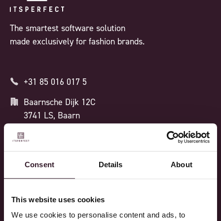
The smartest software solution
made exclusively for fashion brands.
+31 85 016 017 5
Baarnsche Dijk 12C
3741 LS, Baarn
Die Niederlande
ISO 27001 ZERTIFIZIERT
Consent
Details
About
This website uses cookies
Prozesse
Funktionen
We use cookies to personalise content and ads, to