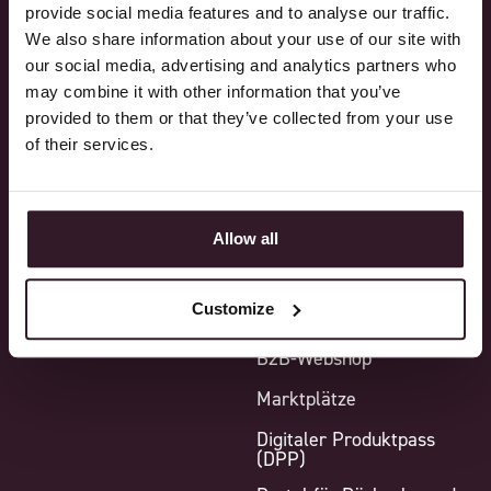
provide social media features and to analyse our traffic.
Design
Alle Features
We also share information about your use of our site with
Verkauf
Core Plattform
our social media, advertising and analytics partners who
may combine it with other information that you’ve
Einkauf
Standardfunktionen
provided to them or that they’ve collected from your use
Produktion
Zusatzmodule
of their services.
Logistik
Integrationen
Finanzen
Point-of-Sale
Allow all
Reporting
Mustermodul
Warehouse-Management-
Customize
System (WMS)
B2B-Webshop
Marktplätze
Digitaler Produktpass
(DPP)