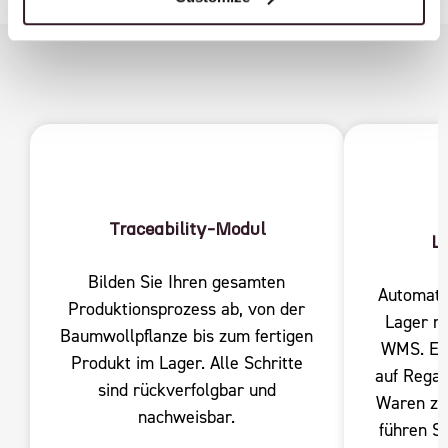
Traceability-Modul
L
Bilden Sie Ihren gesamten
Automati
Produktionsprozess ab, von der
Lager m
Baumwollpflanze bis zum fertigen
WMS. Erf
Produkt im Lager. Alle Schritte
auf Regal
sind rückverfolgbar und
Waren zw
nachweisbar.
führen S