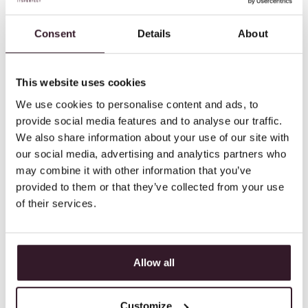
PROVIDER
Consent
Details
About
Haben Sie Ihr Lager an einen Logistikdienstleister
ausgelagert? Itsperfect bietet eine komplette
This website uses cookies
Logistik-Kommunikationsplattform. Ihre
We use cookies to personalise content and ads, to
Kommissionierungen und Einlagerungen werden
provide social media features and to analyse our traffic.
automatisch an Ihr externes Lager gesendet und
We also share information about your use of our site with
die Ergebnisse werden wieder importiert. Zu jeder
our social media, advertising and analytics partners who
Zeit kann ein Cycle Count automatisch importiert
may combine it with other information that you’ve
werden. Auf diese Weise stimmt Ihr Bestand im
provided to them or that they’ve collected from your use
of their services.
System immer mit Ihrem physischen Bestand
überein.
Allow all
Customize