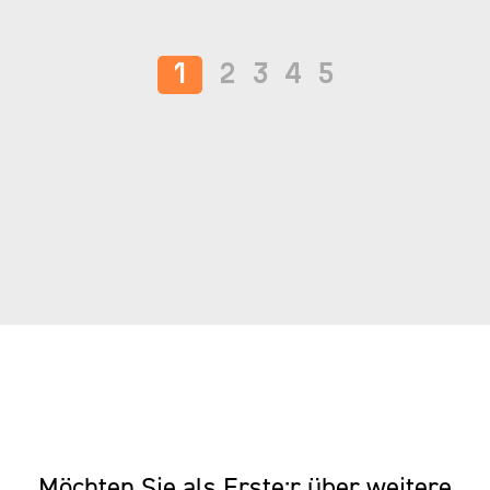
1
2
3
4
5
Möchten Sie als Erste:r über weitere