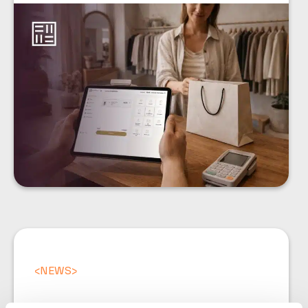
<
NEWS
>