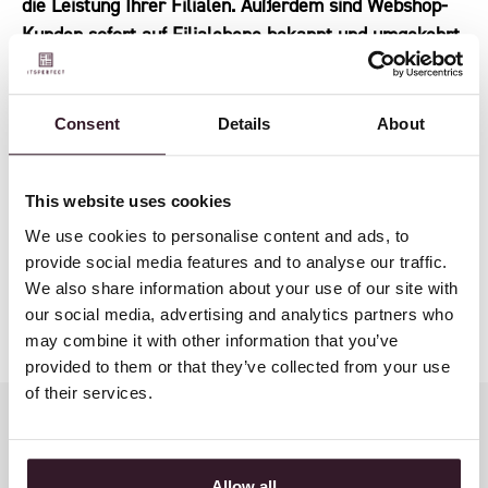
die Leistung Ihrer Filialen. Außerdem sind Webshop-
Kunden sofort auf Filialebene bekannt und umgekehrt,
und Sie können Webshop-Rücksendungen ganz einfach
in Ihrer Filiale bearbeiten.
Consent
Details
About
Ist ein Artikel im Laden nicht vorrätig? Kein Problem
mit unserer Dropshipping-Option, bei der der Artikel
direkt an die Haustür des Kunden geliefert wird. Wir
This website uses cookies
haben alle Verkaufskanäle in einem integriert, um ein
We use cookies to personalise content and ads, to
echtes Omnichannel-Erlebnis für Ihre Kunden zu
provide social media features and to analyse our traffic.
gewährleisten.
We also share information about your use of our site with
our social media, advertising and analytics partners who
may combine it with other information that you’ve
provided to them or that they’ve collected from your use
of their services.
Allow all