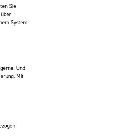
iten Sie
 über
einem System
 gerne. Und
ierung. Mit
bezogen