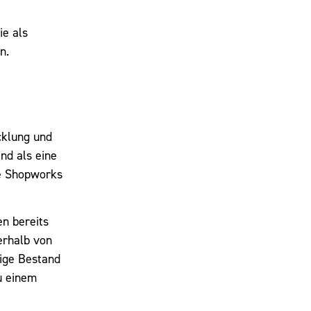
ie als
n.
cklung und
nd als eine
ie Shopworks
en bereits
erhalb von
tige Bestand
u einem