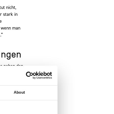
ut nicht,
r stark in
e
nd wenn man
.“
lungen
as neben den
Vendor
opplungen
r in unserer
About
n. Von
r Vorteil,
.“