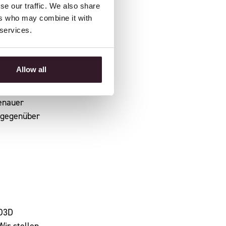
se our traffic. We also share
ers who may combine it with
 services.
uf die
Allow all
rem
ID-System
enauer
g gegenüber
LO3D
Wir stellen