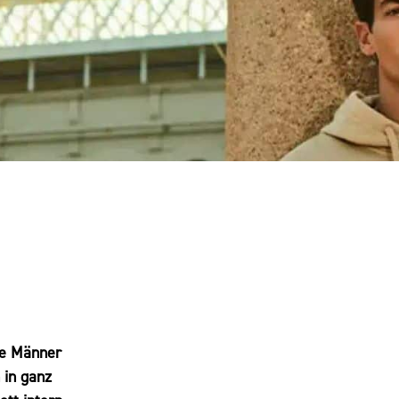
te Männer
 in ganz