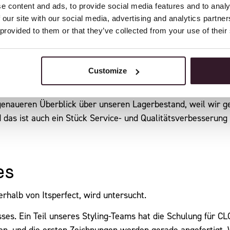
e content and ads, to provide social media features and to analy
 our site with our social media, advertising and analytics partn
e Logistik mit RFID
 provided to them or that they’ve collected from your use of their
 Innovationen, wie den Einsatz von RFID auf Initiative des
d mit der Ergänzung von Online-Aktivitäten wird der Druck a
Customize
sen am nächsten Tag zugestellt werden. Das verlangt unse
son, wenn große Mengen verarbeitet werden müssen. Das RF
enaueren Überblick über unseren Lagerbestand, weil wir g
d das ist auch ein Stück Service- und Qualitätsverbesserun
es
rhalb von Itsperfect, wird untersucht.
ses. Ein Teil unseres Styling-Teams hat die Schulung für C
rten, und die ersten Zeichnungen werden gerade angefertigt. 