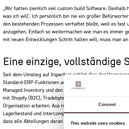
„Wir hatten ziemlich viel custom build Software. Deshalb h
was ich will‘. Ich persönlich bin nie ein großer Befürwor
den bestehenden Prozessen verhaftet bleibt, weil es fast u
anzugehen. Einfach so weitermachen wie man es immer get
mit neuen Entwicklungen Schritt halten will, muss man an
Eine einzige, vollständige
Seit dem Umstieg auf Itsperfect gehört dies der Vergange
Standard-ERP-Funktionen auch integrierte Module wie W
Managed Inventory und den B2B-Webshop für den Verkauf
mit Shopify (B2C), Tradebyte und Twinfield. Wendy: „Itsperf
Consent
Organisation arbeiten. Aus rein finanzieller Sicht ist es i
Lagerbestand und Intercompany bis hin zur Rechnungsstell
dass alle Abteilungen daran angeschlossen sind. Das ist 
This website uses cookies