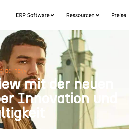
ERP Software
Ressourcen
Preise
SCHICHTEN
>
iew mit der neuen
er Innovation und
tigkeit