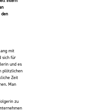
ett intern
an
, den
lang mit
 sich für
lerin und es
 plötzlichen
liche Zeit
chen. Man
olgerin zu
Unternehmen