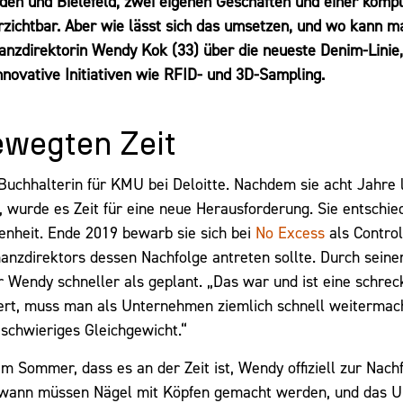
den und Bielefeld, zwei eigenen Geschäften und einer kompl
verzichtbar. Aber wie lässt sich das umsetzen, und wo kann m
anzdirektorin Wendy Kok (33) über die neueste Denim-Linie
novative Initiativen wie RFID- und 3D-Sampling.
bewegten Zeit
Buchhalterin für KMU bei Deloitte. Nachdem sie acht Jahre 
 wurde es Zeit für eine neue Herausforderung. Sie entschied
denheit. Ende 2019 bewarb sie sich bei
No Excess
als Control
anzdirektors dessen Nachfolge antreten sollte. Durch seinen
 Wendy schneller als geplant. „Das war und ist eine schreck
uert, muss man als Unternehmen ziemlich schnell weiterma
 schwieriges Gleichgewicht.“
m Sommer, dass es an der Zeit ist, Wendy offiziell zur Nachf
ndwann müssen Nägel mit Köpfen gemacht werden, und das 