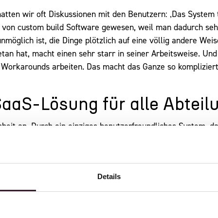
atten wir oft Diskussionen mit den Benutzern: ‚Das System t
ter von custom build Software gewesen, weil man dadurch seh
nmöglich ist, die Dinge plötzlich auf eine völlig andere Weis
an hat, macht einen sehr starr in seiner Arbeitsweise. U
 Workarounds arbeiten. Das macht das Ganze so kompliziert
 SaaS-Lösung für alle Abtei
nheit an. Durch ein einziges benutzerfreundliches System, d
arehouse Management (WMS), Intercompany, Konsignation, 
 an Einzelhändler enthält. Dazu kommen standardmäßige K
ect ist für uns eigentlich das wichtigste System, mit dem wi
Details
deal, alle Finanzströme an einem Ort nachvollziehen zu könne
ung. Und für unser Unternehmen als Ganzes ist es ein große
wirklich der gemeinsame Nenner, hier kommt alles zusammen