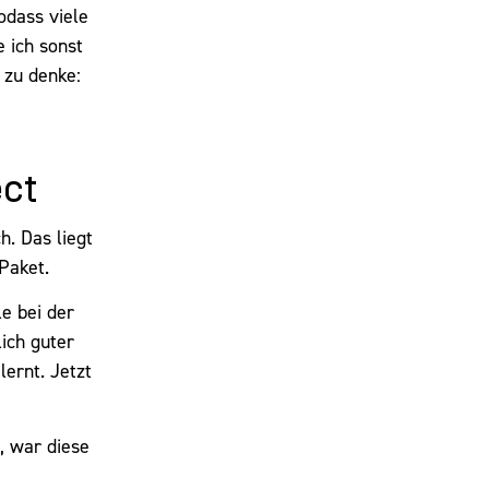
odass viele
e ich sonst
 zu denke:
ect
h. Das liegt
Paket.
e bei der
ich guter
ernt. Jetzt
, war diese