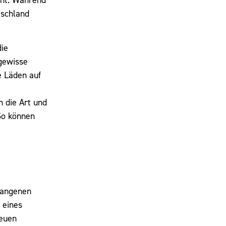
tschland
die
 gewisse
e Läden auf
 die Art und
So können
rgangenen
 eines
neuen