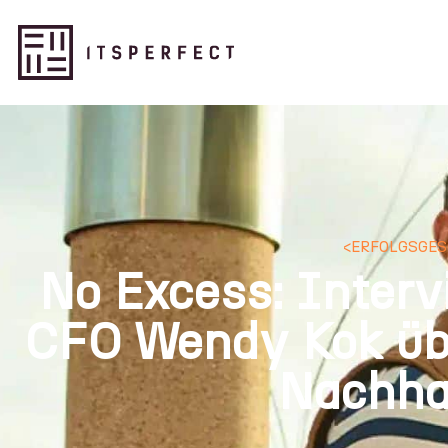
<
ERFOLGSGE
No Excess: Interv
CFO Wendy Kok üb
Nachhal