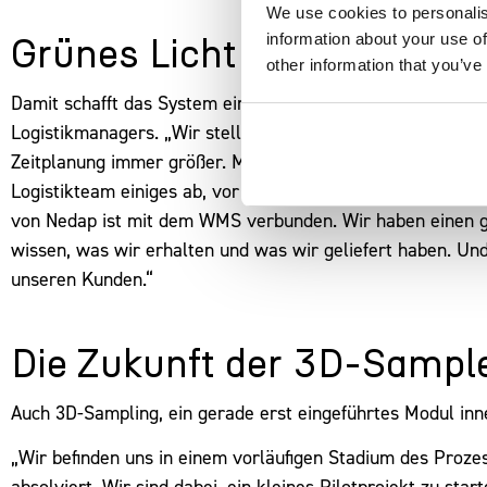
We use cookies to personalis
information about your use of
Grünes Licht für innovativ
other information that you’ve
Damit schafft das System eine solide Grundlage für weitere
Logistikmanagers. „Wir stellen fest, dass wir wachsen, un
Zeitplanung immer größer. Marketplace-Bestellungen müs
Logistikteam einiges ab, vor allem in der Pre-Order-Sai
von Nedap ist mit dem WMS verbunden. Wir haben einen g
wissen, was wir erhalten und was wir geliefert haben. Un
unseren Kunden.“
Die Zukunft der 3D-Sampl
Auch 3D-Sampling, ein gerade erst eingeführtes Modul inne
„Wir befinden uns in einem vorläufigen Stadium des Prozes
absolviert. Wir sind dabei, ein kleines Pilotprojekt zu sta