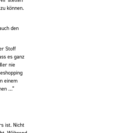
 zu können.
 auch den
er Stoff
dass es ganz
ler nie
neshopping
on einem
mmen …“
 ist. Nicht
cht. Während