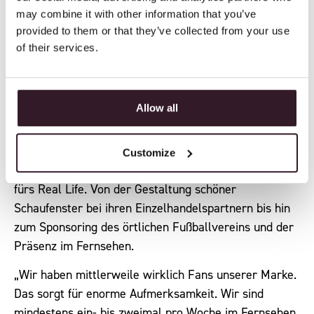
las Dunas kreiert, eine niederländische Variante des
may combine it with other information that you’ve
spanischen Kräuterlikörs, den wir so lieben. Mit
provided to them or that they’ve collected from your use
Weltevree haben wir moderne Clogs maßgeschneidert
of their services.
und mit Brekr haben wir gemeinsam eine Version
ihres elektrischen Mopeds entworfen. Mit
Kooperationen feiern wir ihre Expertise und kreieren
Allow all
gemeinsam unsere eigene Variation ihres Produkts.“
Als Marketingkanäle wählen sie vor allem soziale
Customize
Medien. Sie haben aber auch ein Marketingkonzept
fürs Real Life. Von der Gestaltung schöner
Schaufenster bei ihren Einzelhandelspartnern bis hin
zum Sponsoring des örtlichen Fußballvereins und der
Präsenz im Fernsehen.
„Wir haben mittlerweile wirklich Fans unserer Marke.
Das sorgt für enorme Aufmerksamkeit. Wir sind
mindestens ein- bis zweimal pro Woche im Fernsehen