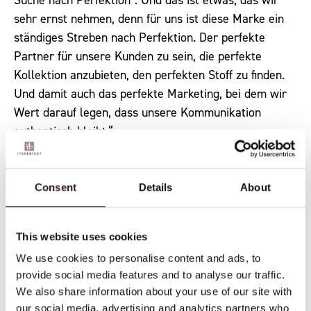
sehr ernst nehmen, denn für uns ist diese Marke ein
ständiges Streben nach Perfektion. Der perfekte
Partner für unsere Kunden zu sein, die perfekte
Kollektion anzubieten, den perfekten Stoff zu finden.
Und damit auch das perfekte Marketing, bei dem wir
Wert darauf legen, dass unsere Kommunikation
authentisch bleibt.“
Sie suchen diese Authentizität auch durch
Kooperationen mit Marken oder Personen, mit denen
Consent
Details
About
sie sich verbunden fühlen. Einst begannen sie mit
einer eigenen Flasche Tomasu, um ihren Kunden
etwas Schönes zu bieten. Seitdem sind viele
This website uses cookies
großartige Kooperationen hinzugekommen.
We use cookies to personalise content and ads, to
provide social media features and to analyse our traffic.
„Mit dem Zwei-Sterne-Koch Syrco Bakker vom Pure C
We also share information about your use of our site with
in Cadzand haben wir eine Variation von Hierbas de
our social media, advertising and analytics partners who