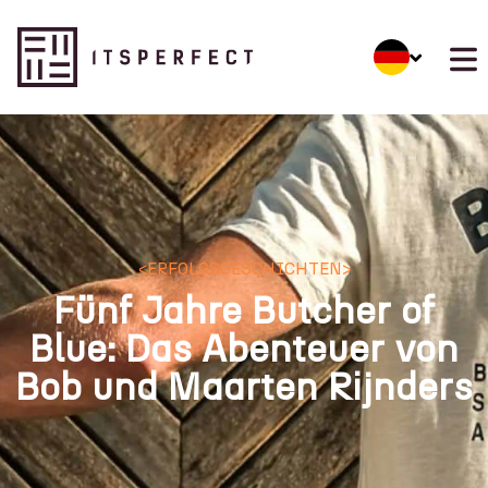
<
ERFOLGSGESCHICHTEN
>
Fünf Jahre Butcher of
Blue: Das Abenteuer von
Bob und Maarten Rijnders