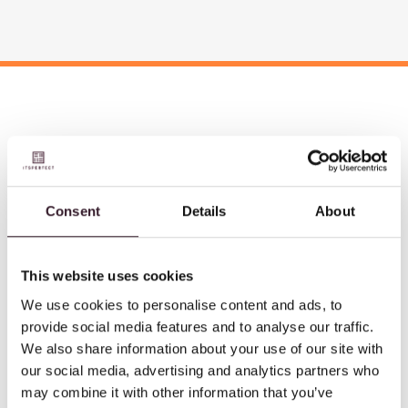
Zuverlässiger Datenfluss
Consent
Details
About
Die konvertierten Daten laufen über Prankes eigene
eGate-Plattform zu jedem Partner. Und
andersherum.
This website uses cookies
We use cookies to personalise content and ads, to
provide social media features and to analyse our traffic.
Sicher
We also share information about your use of our site with
Für die Konvertierung Ihrer EDI-Daten wird die seit
our social media, advertising and analytics partners who
langem bewährte eBiss-Software verwendet. eBiss-
may combine it with other information that you’ve