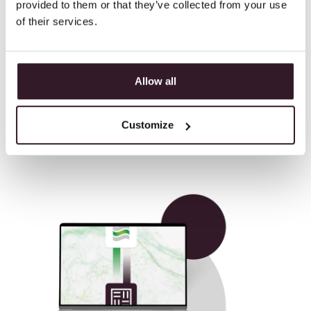
Systeme werden in Deutschland gehostet.
provided to them or that they’ve collected from your use
of their services.
Kosteneinsparung
Weniger Verwaltungsaufwand, reibungslosere
Allow all
Lieferkette.
Customize