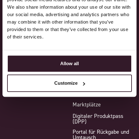
We also share information about your use of our site with
Verkauf
Core Plattform
our social media, advertising and analytics partners who
Einkauf
Standardfunktionen
may combine it with other information that you’ve
provided to them or that they’ve collected from your use
Produktion
Zusatzmodule
of their services.
Logistik
Integrationen
Finanzen
Point-of-Sale
Allow all
Reporting
Mustermodul
Warehouse-Management-
System (WMS)
Customize
B2B-Webshop
Marktplätze
Digitaler Produktpass
(DPP)
Portal für Rückgabe und
Umtausch