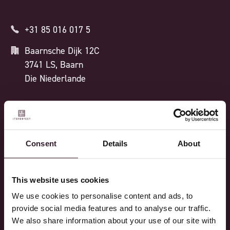
+31 85 016 017 5
Baarnsche Dijk 12C
3741 LS, Baarn
Die Niederlande
ISO 27001 ZERTIFIZIERT
Consent
Details
About
Prozesse
Funktionen
This website uses cookies
Design
Alle Features
We use cookies to personalise content and ads, to
Verkauf
Core Plattform
provide social media features and to analyse our traffic.
Einkauf
Standardfunktionen
We also share information about your use of our site with