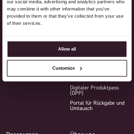
our social media, advertising and analytics partners who
Produktion
Zusatzmodule
may combine it with other information that you’ve
Logistik
Integrationen
provided to them or that they’ve collected from your use
of their services.
Finanzen
Point-of-Sale
Reporting
Mustermodul
Allow all
Warehouse-Management-
System (WMS)
B2B-Webshop
Customize
Marktplätze
Digitaler Produktpass
(DPP)
Portal für Rückgabe und
Umtausch