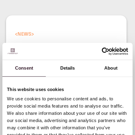
<
NEWS
>
Itsperfect bringt Version
4.0 auf den Markt, eine
zukunftssichere
Consent
Details
About
Grundlage für
Modemarken
This website uses cookies
We use cookies to personalise content and ads, to
provide social media features and to analyse our traffic.
We also share information about your use of our site with
our social media, advertising and analytics partners who
may combine it with other information that you’ve
provided to them or that they’ve collected from your use